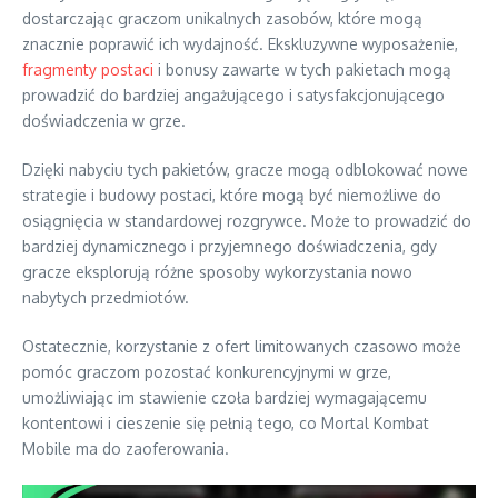
dostarczając graczom unikalnych zasobów, które mogą
znacznie poprawić ich wydajność. Ekskluzywne wyposażenie,
fragmenty postaci
i bonusy zawarte w tych pakietach mogą
prowadzić do bardziej angażującego i satysfakcjonującego
doświadczenia w grze.
Dzięki nabyciu tych pakietów, gracze mogą odblokować nowe
strategie i budowy postaci, które mogą być niemożliwe do
osiągnięcia w standardowej rozgrywce. Może to prowadzić do
bardziej dynamicznego i przyjemnego doświadczenia, gdy
gracze eksplorują różne sposoby wykorzystania nowo
nabytych przedmiotów.
Ostatecznie, korzystanie z ofert limitowanych czasowo może
pomóc graczom pozostać konkurencyjnymi w grze,
umożliwiając im stawienie czoła bardziej wymagającemu
kontentowi i cieszenie się pełnią tego, co Mortal Kombat
Mobile ma do zaoferowania.