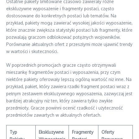
Ostatnie pakiety limitowane czasowo zawierały różne
ekskluzywne wyposażenie i fragmenty postaci, często
dostosowane do konkretnych postaci lub tematów. Na
przykład, pakiety mogą zawierać wysokiej jakości wyposażenie,
które znacznie zwiększa statystyki postaci lub fragmenty, które
pozwalają graczom odblokować potężnych wojowników.
Porównanie aktualnych ofert z przeszłymi może ujawnić trendy
w wartości i skuteczności.
W poprzednich promocjach gracze często otrzymywali
mieszankę fragmentów postaci i wyposażenia, przy czym
niektóre pakiety oferowały lepszą ogólną wartość niż inne. Na
przykład, pakiet, który zawiera rzadki fragment postaci wraz z
pełnym zestawem ekskluzywnego wyposażenia, zazwyczaj jest
bardziej atrakcyjny niż ten, który zawiera tylko zwykłe
przedmioty. Gracze powinni ocenić rzadkość i użyteczność
przedmiotów zawartych w aktualnych ofertach.
Typ
Ekskluzywne
Fragmenty
Oferty