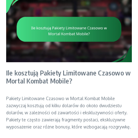
Ile kosztują Pakiety Limitowane Czasowo w
Mortal Kombat Mobile?
Pakiety Limitowane Czasowo w Mortal Kombat Mobile
zazwyczaj kosztują od kilku dolarów do około dwudziestu
dolarów, w zależności od zawartości i ekskluzywności oferty.
Pakiety te często zawierają fragmenty postaci, ekskluzywne
wyposażenie oraz różne bonusy, które wzbogacają rozgrywkę.