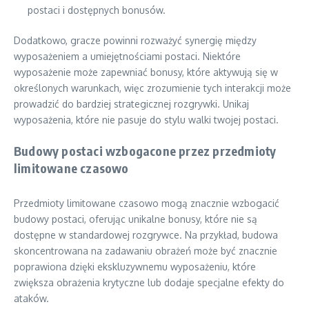
postaci i dostępnych bonusów.
Dodatkowo, gracze powinni rozważyć synergię między
wyposażeniem a umiejętnościami postaci. Niektóre
wyposażenie może zapewniać bonusy, które aktywują się w
określonych warunkach, więc zrozumienie tych interakcji może
prowadzić do bardziej strategicznej rozgrywki. Unikaj
wyposażenia, które nie pasuje do stylu walki twojej postaci.
Budowy postaci wzbogacone przez przedmioty
limitowane czasowo
Przedmioty limitowane czasowo mogą znacznie wzbogacić
budowy postaci, oferując unikalne bonusy, które nie są
dostępne w standardowej rozgrywce. Na przykład, budowa
skoncentrowana na zadawaniu obrażeń może być znacznie
poprawiona dzięki ekskluzywnemu wyposażeniu, które
zwiększa obrażenia krytyczne lub dodaje specjalne efekty do
ataków.