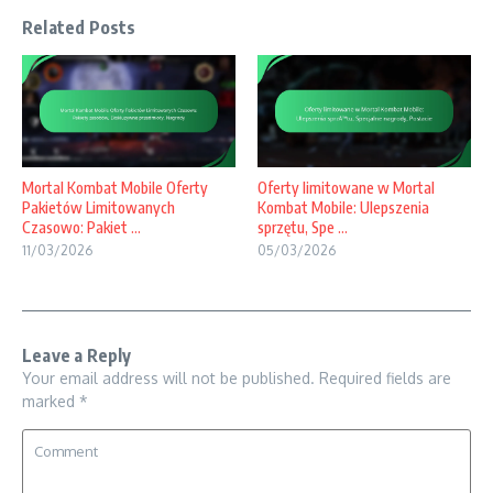
Related Posts
Mortal Kombat Mobile Oferty
Oferty limitowane w Mortal
Pakietów Limitowanych
Kombat Mobile: Ulepszenia
Czasowo: Pakiet ...
sprzętu, Spe ...
11/03/2026
05/03/2026
Leave a Reply
Your email address will not be published.
Required fields are
marked
*