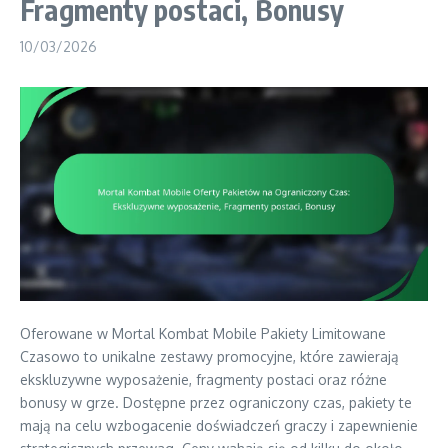
Fragmenty postaci, Bonusy
10/03/2026
Oferowane w Mortal Kombat Mobile Pakiety Limitowane
Czasowo to unikalne zestawy promocyjne, które zawierają
ekskluzywne wyposażenie, fragmenty postaci oraz różne
bonusy w grze. Dostępne przez ograniczony czas, pakiety te
mają na celu wzbogacenie doświadczeń graczy i zapewnienie