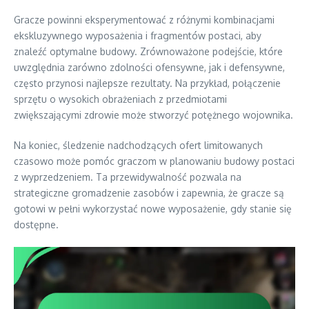
Gracze powinni eksperymentować z różnymi kombinacjami
ekskluzywnego wyposażenia i fragmentów postaci, aby
znaleźć optymalne budowy. Zrównoważone podejście, które
uwzględnia zarówno zdolności ofensywne, jak i defensywne,
często przynosi najlepsze rezultaty. Na przykład, połączenie
sprzętu o wysokich obrażeniach z przedmiotami
zwiększającymi zdrowie może stworzyć potężnego wojownika.
Na koniec, śledzenie nadchodzących ofert limitowanych
czasowo może pomóc graczom w planowaniu budowy postaci
z wyprzedzeniem. Ta przewidywalność pozwala na
strategiczne gromadzenie zasobów i zapewnia, że gracze są
gotowi w pełni wykorzystać nowe wyposażenie, gdy stanie się
dostępne.