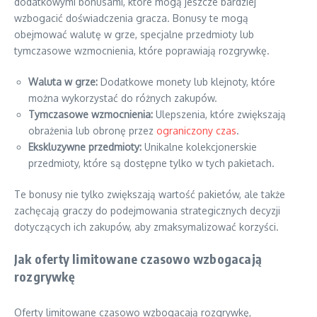
dodatkowymi bonusami, które mogą jeszcze bardziej
wzbogacić doświadczenia gracza. Bonusy te mogą
obejmować walutę w grze, specjalne przedmioty lub
tymczasowe wzmocnienia, które poprawiają rozgrywkę.
Waluta w grze:
Dodatkowe monety lub klejnoty, które
można wykorzystać do różnych zakupów.
Tymczasowe wzmocnienia:
Ulepszenia, które zwiększają
obrażenia lub obronę przez
ograniczony czas
.
Ekskluzywne przedmioty:
Unikalne kolekcjonerskie
przedmioty, które są dostępne tylko w tych pakietach.
Te bonusy nie tylko zwiększają wartość pakietów, ale także
zachęcają graczy do podejmowania strategicznych decyzji
dotyczących ich zakupów, aby zmaksymalizować korzyści.
Jak oferty limitowane czasowo wzbogacają
rozgrywkę
Oferty limitowane czasowo wzbogacają rozgrywkę,