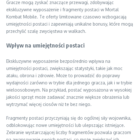
Gracze mogą zyskać znaczące przewagi, zdobywając
ekskluzywne wyposażenie i fragmenty postaci w Mortal
Kombat Mobile. Te oferty limitowane czasowo wzbogacają
umiejętności postaci i zapewniają unikalne bonusy, które mogą
przechylić szalę zwycięstwa w walkach.
Wpływ na umiejętności postaci
Ekskluzywne wyposażenie bezpośrednio wpływa na
umiejętności postaci, zwiększając statystyki, takie jak moc
ataku, obrona i zdrowie. Może to prowadzić do poprawy
wydajności zarówno w trybie dla jednego gracza, jak i w trybie
wieloosobowym. Na przykład, postać wyposażona w wysokiej
jakości sprzęt może zadawać znacznie większe obrażenia lub
wytrzymać więcej ciosów niż te bez niego.
Fragmenty postaci przyczyniają się do ogólnej siły wojownika,
odblokowując nowe umiejętności lub ulepszając istniejące.
Zebranie wystarczającej liczby fragmentów pozwala graczom
na awansowanie swoich postaci, co może zwiększyć ich