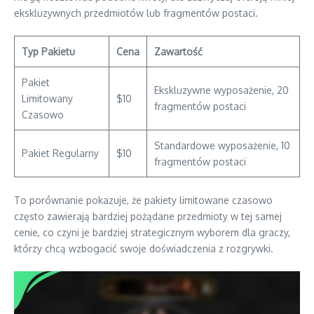
ekskluzywnych przedmiotów lub fragmentów postaci.
Typ Pakietu
Cena
Zawartość
Pakiet
Ekskluzywne wyposażenie, 20
Limitowany
$10
fragmentów postaci
Czasowo
Standardowe wyposażenie, 10
Pakiet Regularny
$10
fragmentów postaci
To porównanie pokazuje, że pakiety limitowane czasowo
często zawierają bardziej pożądane przedmioty w tej samej
cenie, co czyni je bardziej strategicznym wyborem dla graczy,
którzy chcą wzbogacić swoje doświadczenia z rozgrywki.