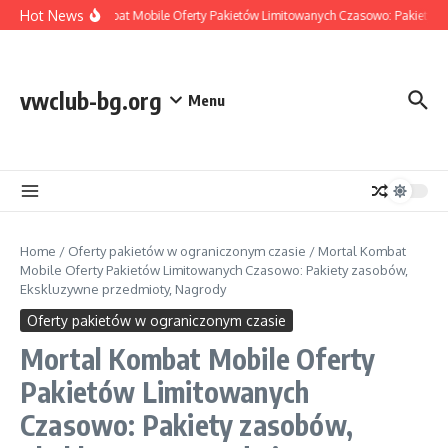
Skip to content
Hot News
Mortal Kombat Mobile Oferty Pakietów Limitowanych Czasowo: Pakiety zas
vwclub-bg.org
Menu
Home
/
Oferty pakietów w ograniczonym czasie
/
Mortal Kombat
Mobile Oferty Pakietów Limitowanych Czasowo: Pakiety zasobów,
Ekskluzywne przedmioty, Nagrody
Oferty pakietów w ograniczonym czasie
Mortal Kombat Mobile Oferty
Pakietów Limitowanych
Czasowo: Pakiety zasobów,