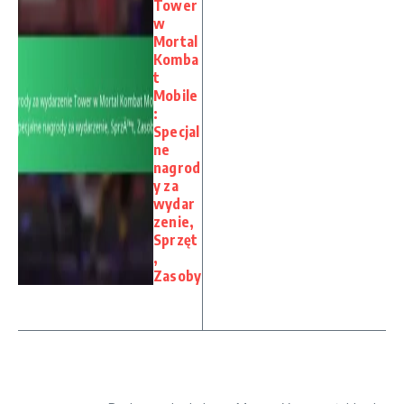
Tower
w
Mortal
Komba
t
Mobile
:
Specjal
ne
nagrod
y za
wydar
zenie,
Sprzęt
,
Zasoby