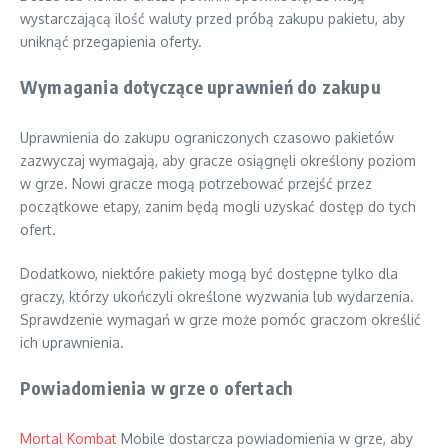
wystarczającą ilość waluty przed próbą zakupu pakietu, aby
uniknąć przegapienia oferty.
Wymagania dotyczące uprawnień do zakupu
Uprawnienia do zakupu ograniczonych czasowo pakietów
zazwyczaj wymagają, aby gracze osiągnęli określony poziom
w grze. Nowi gracze mogą potrzebować przejść przez
początkowe etapy, zanim będą mogli uzyskać dostęp do tych
ofert.
Dodatkowo, niektóre pakiety mogą być dostępne tylko dla
graczy, którzy ukończyli określone wyzwania lub wydarzenia.
Sprawdzenie wymagań w grze może pomóc graczom określić
ich uprawnienia.
Powiadomienia w grze o ofertach
Mortal Kombat
Mobile dostarcza powiadomienia w grze, aby