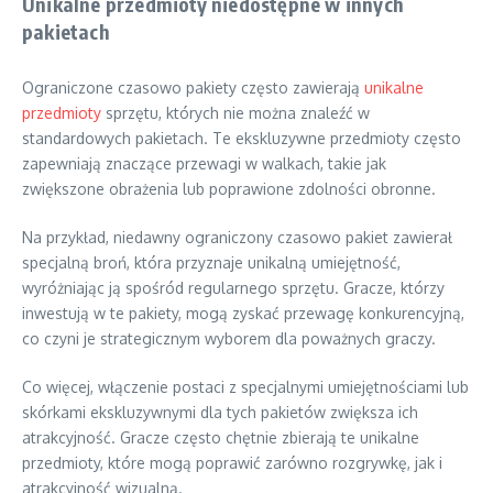
Unikalne przedmioty niedostępne w innych
pakietach
Ograniczone czasowo pakiety często zawierają
unikalne
przedmioty
sprzętu, których nie można znaleźć w
standardowych pakietach. Te ekskluzywne przedmioty często
zapewniają znaczące przewagi w walkach, takie jak
zwiększone obrażenia lub poprawione zdolności obronne.
Na przykład, niedawny ograniczony czasowo pakiet zawierał
specjalną broń, która przyznaje unikalną umiejętność,
wyróżniając ją spośród regularnego sprzętu. Gracze, którzy
inwestują w te pakiety, mogą zyskać przewagę konkurencyjną,
co czyni je strategicznym wyborem dla poważnych graczy.
Co więcej, włączenie postaci z specjalnymi umiejętnościami lub
skórkami ekskluzywnymi dla tych pakietów zwiększa ich
atrakcyjność. Gracze często chętnie zbierają te unikalne
przedmioty, które mogą poprawić zarówno rozgrywkę, jak i
atrakcyjność wizualną.