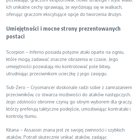
Ich unikalne cechy sprawiają, że wyróżniają się w walkach,
oferując graczom ekscytujące opcje do tworzenia drużyn.
Umiejętności i mocne strony prezentowanych
postaci
Scorpion – Inferno posiada potężne ataki oparte na ogniu,
które mogą zadawać znaczne obrażenia w czasie. Jego
umiejętności pozwalają mu kontrolować pole bitwy,
utrudniając przeciwnikom ucieczkę z jego zasięgu.
Sub-Zero – Cryomancer doskonale radzi sobie z zamrażaniem
przeciwników, co stwarza możliwości do ataków następczych.
Jego zdolności obronne czynią go silnym wyborem dla graczy,
którzy preferują taktyczne podejście, umożliwiając kontrataki i
kontrolę tłumu.
Kitana – Assassin znana jest ze swojej zwinności i szybkich
ataków. Potrafi skutecznie unikać ataków, zadając