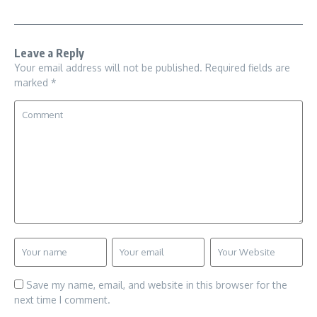
Leave a Reply
Your email address will not be published.
Required fields are
marked
*
Save my name, email, and website in this browser for the
next time I comment.