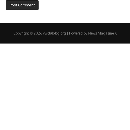
Copyright © 2026 vwclub-bg.org | Powered by
News Magazine X