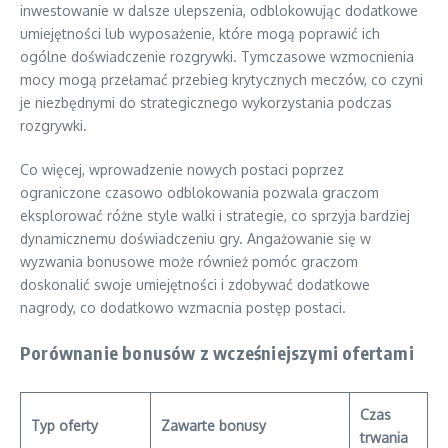
inwestowanie w dalsze ulepszenia, odblokowując dodatkowe
umiejętności lub wyposażenie, które mogą poprawić ich
ogólne doświadczenie rozgrywki. Tymczasowe wzmocnienia
mocy mogą przełamać przebieg krytycznych meczów, co czyni
je niezbędnymi do strategicznego wykorzystania podczas
rozgrywki.
Co więcej, wprowadzenie nowych postaci poprzez
ograniczone czasowo odblokowania pozwala graczom
eksplorować różne style walki i strategie, co sprzyja bardziej
dynamicznemu doświadczeniu gry. Angażowanie się w
wyzwania bonusowe może również pomóc graczom
doskonalić swoje umiejętności i zdobywać dodatkowe
nagrody, co dodatkowo wzmacnia postęp postaci.
Porównanie bonusów z wcześniejszymi ofertami
Czas
Typ oferty
Zawarte bonusy
trwania