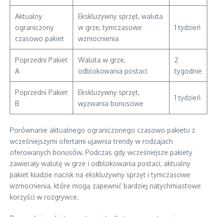
Aktualny
Ekskluzywny sprzęt, waluta
ograniczony
w grze, tymczasowe
1 tydzień
czasowo pakiet
wzmocnienia
Poprzedni Pakiet
Waluta w grze,
2
A
odblokowania postaci
tygodnie
Poprzedni Pakiet
Ekskluzywny sprzęt,
1 tydzień
B
wyzwania bonusowe
Porównanie aktualnego ograniczonego czasowo pakietu z
wcześniejszymi ofertami ujawnia trendy w rodzajach
oferowanych bonusów. Podczas gdy wcześniejsze pakiety
zawierały walutę w grze i odblokowania postaci, aktualny
pakiet kładzie nacisk na ekskluzywny sprzęt i tymczasowe
wzmocnienia, które mogą zapewnić bardziej natychmiastowe
korzyści w rozgrywce.